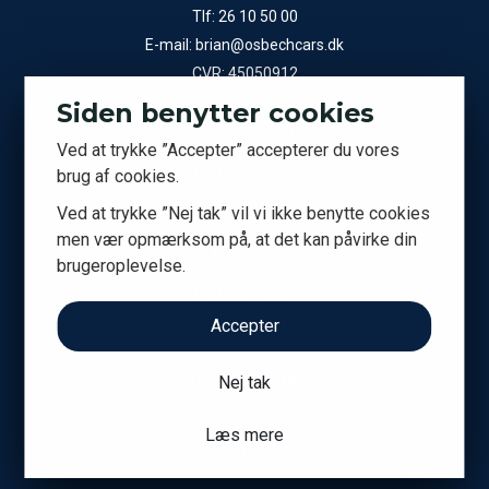
Tlf:
26 10 50 00
E-mail:
brian@osbechcars.dk
CVR: 45050912
Siden benytter cookies
Showroom
Ved at trykke ”Accepter” accepterer du vores
A.P. Møllers Allé 15
brug af cookies.
2791 Dragør
Ved at trykke ”Nej tak” vil vi ikke benytte cookies
men vær opmærksom på, at det kan påvirke din
Kontor
brugeroplevelse.
A.P. Møllers Allé 9C
2791 Dragør
Accepter
Åbningstider
Nej tak
Man-fre efter aftale
Læs mere
Lør-søn efter aftale