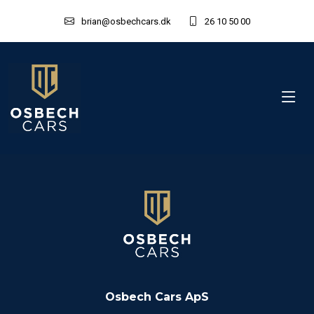
brian@osbechcars.dk
26 10 50 00
Osbech Cars ApS