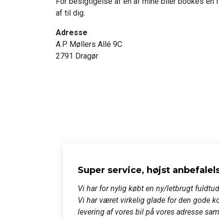
For besigtigelse af en af mine biler bookes en f
af til dig.
Adresse
A.P. Møllers Allé 9C
2791 Dragør
Super service, højst anbefale
Vi har for nylig købt en ny/letbrugt fuldtud
Vi har været virkelig glade for den gode k
levering af vores bil på vores adresse samt