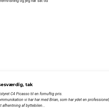
remvisning og jeg har sat tid
lsesværdig, tak
styret C4 Picasso til en fornuftig pris.

ommunikation vi har har med Brian, som har ydet en professionel, 
 afhentning af byttebilen...
