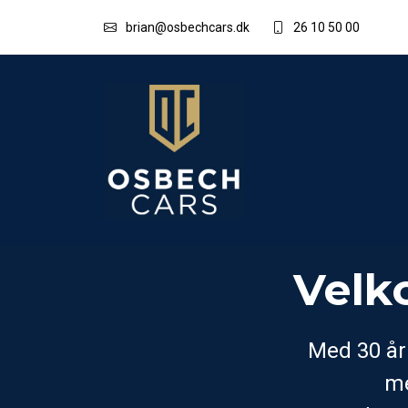
brian@osbechcars.dk
26 10 50 00
Velk
Med 30 år
me