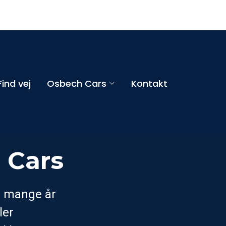
Find vej
Osbech Cars
Kontakt
 Cars
d mange år
ler