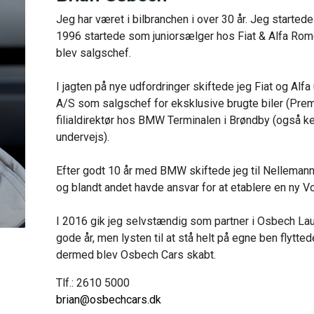
Jeg har været i bilbranchen i over 30 år. Jeg startede 
1996 startede som juniorsælger hos Fiat & Alfa Romeo
blev salgschef.

I jagten på nye udfordringer skiftede jeg Fiat og Al
A/S som salgschef for eksklusive brugte biler (Prem
filialdirektør hos BMW Terminalen i Brøndby (også k
undervejs).

Efter godt 10 år med BMW skiftede jeg til Nellemann A
og blandt andet havde ansvar for at etablere en ny V
I 2016 gik jeg selvstændig som partner i Osbech Laurse
gode år, men lysten til at stå helt på egne ben flytted
dermed blev Osbech Cars skabt.
Tlf.: 2610 5000
brian@osbechcars.dk