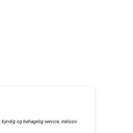
Profess
Video frem
kyndig og behagelig service, inklusiv 
Et super g
Alle spm 