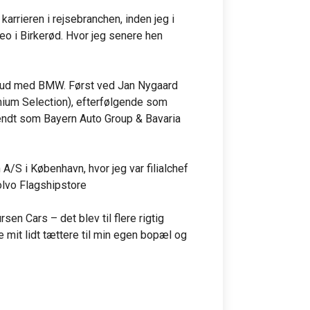
karrieren i rejsebranchen, inden jeg i 
 i Birkerød. Hvor jeg senere hen  
fa ud med BMW. Først ved Jan Nygaard 
ium Selection), efterfølgende som 
endt som Bayern Auto Group & Bavaria 
/S i København, hvor jeg var filialchef 
olvo Flagshipstore

n Cars – det blev til flere rigtig 
e mit lidt tættere til min egen bopæl og 