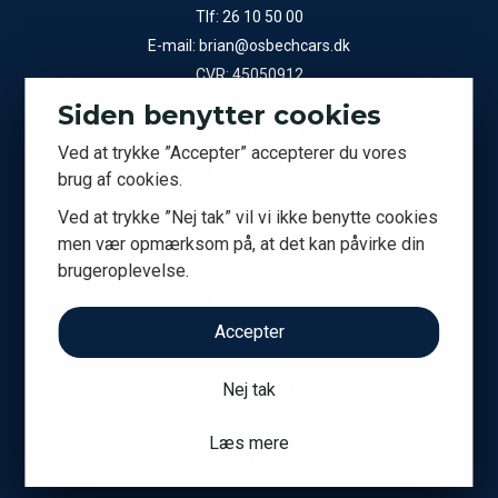
Tlf:
26 10 50 00
E-mail:
brian@osbechcars.dk
CVR: 45050912
Siden benytter cookies
Showroom
Ved at trykke ”Accepter” accepterer du vores
A.P. Møllers Allé 15
brug af cookies.
2791 Dragør
Ved at trykke ”Nej tak” vil vi ikke benytte cookies
men vær opmærksom på, at det kan påvirke din
Kontor
brugeroplevelse.
A.P. Møllers Allé 9C
2791 Dragør
Accepter
Åbningstider
Nej tak
Man-fre efter aftale
Læs mere
Lør-søn efter aftale