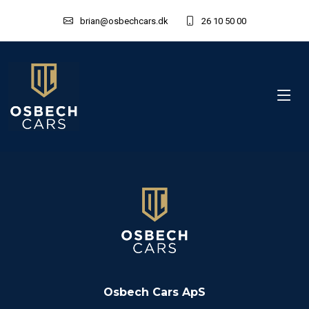
brian@osbechcars.dk
26 10 50 00
Osbech Cars ApS