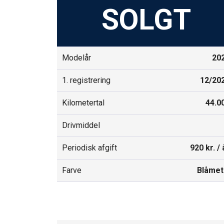
SOLGT
Modelår
20
1. registrering
12/20
Kilometertal
44.0
Drivmiddel
Periodisk afgift
920 kr. / 
Farve
Blåmet