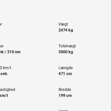
r
Vægt
2474 kg
se
Totalvægt
hk / 310 nm
3000 kg
0 km/t.
Længde
 sek.
471 cm
astighed
Bredde
km/t
199 cm