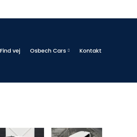
Find vej
Osbech Cars
Kontakt
B