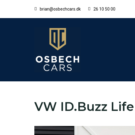
brian@osbechcars.dk
26 10 50 00
VW ID.Buzz Life