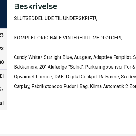
Beskrivelse
SLUTSEDDEL UDE TIL UNDERSKRIFT!,

23
KOMPLET ORIGINALE VINTERHJUL MEDFØLGER!,

23
Candy White/ Starlight Blue, Aut.gear, Adaptive Fartpilot, 
00
Bakkamera, 20" Alufælge "Solna", Parkeringssensor For &
El
Opvarmet Forrude, DAB, Digital Cockpit, Ratvarme, Sædev
Carplay, Fabrikstonede Ruder i Bag, Klima Automatik 2 Zone
år
al