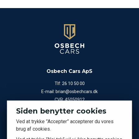
Osbech Cars ApS
Tlf:
26 10 50 00
E-mail:
brian@osbechcars.dk
CVR: 45050912
Siden benytter cookies
Showroom
Ved at trykke ”Accepter” accepterer du vores
A.P. Møllers Allé 15
brug af cookies.
2791 Dragør