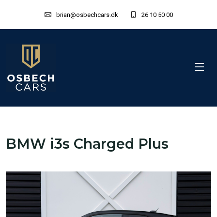
brian@osbechcars.dk
26 10 50 00
BMW i3s Charged Plus