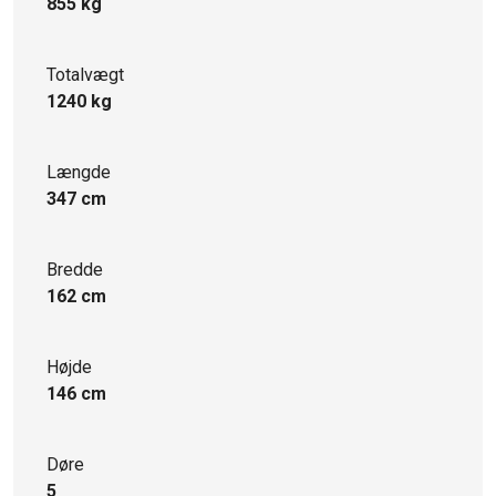
855 kg
Totalvægt
1240 kg
Længde
347 cm
Bredde
162 cm
Højde
146 cm
Døre
5