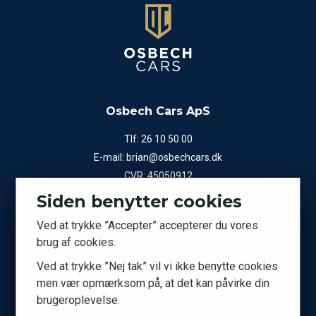
Osbech Cars ApS
Tlf:
26 10 50 00
E-mail:
brian@osbechcars.dk
CVR: 45050912
Siden benytter cookies
Showroom
Ved at trykke ”Accepter” accepterer du vores
A.P. Møllers Allé 15
brug af cookies.
2791 Dragør
Ved at trykke ”Nej tak” vil vi ikke benytte cookies
men vær opmærksom på, at det kan påvirke din
Kontor
brugeroplevelse.