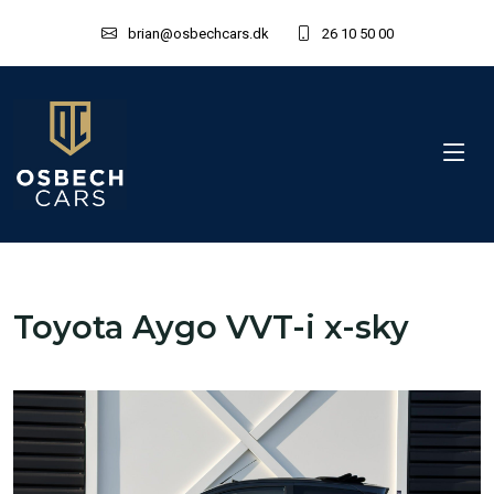
brian@osbechcars.dk
26 10 50 00
Toyota Aygo VVT-i x-sky