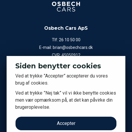
Osbech Cars ApS
Tlf:
26 10 50 00
E-mail:
brian@osbechcars.dk
CVR: 45050912
Siden benytter cookies
Showroom
Ved at trykke ”Accepter” accepterer du vores
A.P. Møllers Allé 15
brug af cookies.
2791 Dragør
Ved at trykke ”Nej tak” vil vi ikke benytte cookies
men vær opmærksom på, at det kan påvirke din
Kontor
brugeroplevelse.
A.P. Møllers Allé 9C
2791 Dragør
Accepter