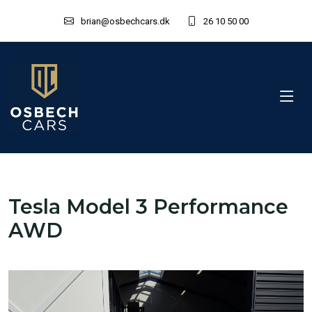
brian@osbechcars.dk
26 10 50 00
Tesla Model 3 Performance
AWD