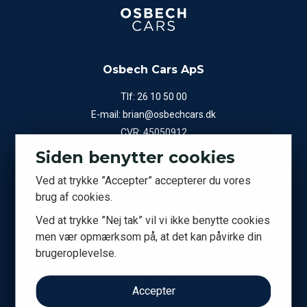
Osbech Cars ApS
Tlf:
26 10 50 00
E-mail:
brian@osbechcars.dk
CVR: 45050912
Siden benytter cookies
Showroom
Ved at trykke ”Accepter” accepterer du vores
A.P. Møllers Allé 15
brug af cookies.
2791 Dragør
Ved at trykke ”Nej tak” vil vi ikke benytte cookies
men vær opmærksom på, at det kan påvirke din
Kontor
brugeroplevelse.
A.P. Møllers Allé 9C
2791 Dragør
Accepter