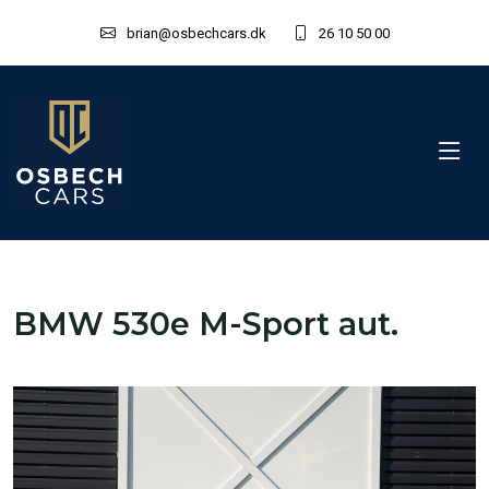
brian@osbechcars.dk
26 10 50 00
BMW 530e M-Sport aut.