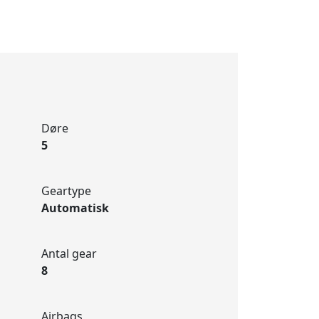
Døre
5
Geartype
Automatisk
Antal gear
8
Airbags