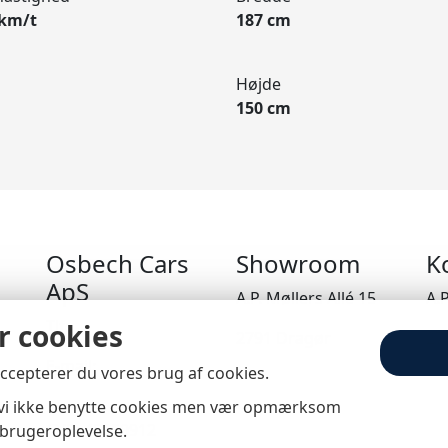
 km/t
187 cm
Højde
150 cm
Osbech Cars
Showroom
K
ApS
A.P. Møllers Allé 15
A.P
Tlf:
26 10 50 00
r cookies
2791 Dragør
27
E-mail:
accepterer du vores brug af cookies.
brian@osbechcars.dk
il vi ikke benytte cookies men vær opmærksom
CVR: 45050912
 brugeroplevelse.