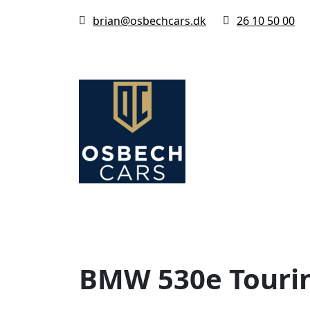
brian@osbechcars.dk
26 10 50 00
BMW 530e Tourin