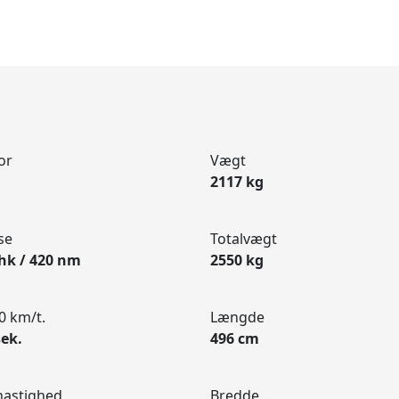
or
Vægt
2117 kg
se
Totalvægt
hk / 420 nm
2550 kg
0 km/t.
Længde
sek.
496 cm
hastighed
Bredde