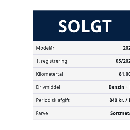
SOLGT
Modelår
20
1. registrering
05/20
Kilometertal
81.0
Drivmiddel
Benzin + 
Periodisk afgift
840 kr. / 
Farve
Sortmet