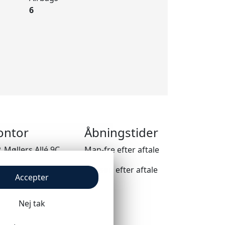
6
ontor
Åbningstider
. Møllers Allé 9C
Man-fre efter aftale
91 Dragør
Lør-søn efter aftale
Accepter
Nej tak