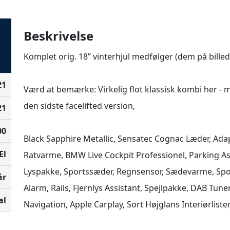
Beskrivelse
Komplet orig. 18” vinterhjul medfølger (dem på billede
21
Værd at bemærke: Virkelig flot klassisk kombi her - me
den sidste facelifted version, 

21
00
Black Sapphire Metallic, Sensatec Cognac Læder, Adapt
El
Ratvarme, BMW Live Cockpit Professionel, Parking As
Lyspakke, Sportssæder, Regnsensor, Sædevarme, Spor
år
Alarm, Rails, Fjernlys Assistant, Spejlpakke, DAB Tun
al
Navigation, Apple Carplay, Sort Højglans Interiørliste