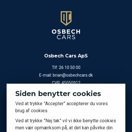
Osbech Cars ApS
Tlf:
26 10 50 00
E-mail:
brian@osbechcars.dk
CVR: 45050912
Siden benytter cookies
Showroom
Ved at trykke ”Accepter” accepterer du vores
A.P. Møllers Allé 15
brug af cookies.
2791 Dragør
Ved at trykke ”Nej tak” vil vi ikke benytte cookies
men vær opmærksom på, at det kan påvirke din
Kontor