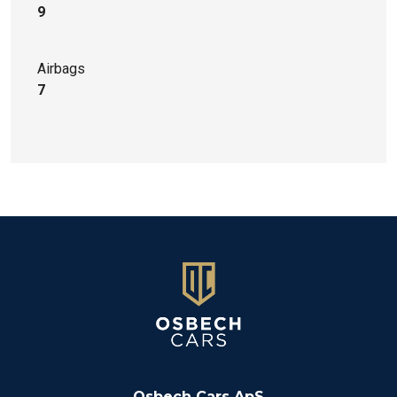
9
Airbags
7
Osbech Cars ApS