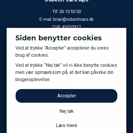
Tlf:
26 10 50 00
E-mail:
brian@osbechcars.dk
CVR: 45050912
Siden benytter cookies
Showroom
Ved at trykke ”Accepter” accepterer du vores
A.P. Møllers Allé 15
brug af cookies.
2791 Dragør
Ved at trykke ”Nej tak” vil vi ikke benytte cookies
men vær opmærksom på, at det kan påvirke din
Kontor
brugeroplevelse.
A.P. Møllers Allé 9C
2791 Dragør
Accepter
Åbningstider
Nej tak
Man-fre efter aftale
Læs mere
Lør-søn efter aftale