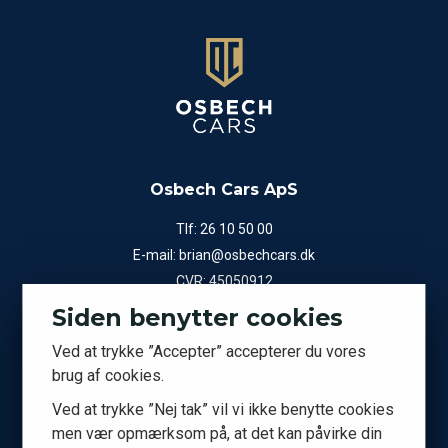
Osbech Cars ApS
Tlf:
26 10 50 00
E-mail:
brian@osbechcars.dk
CVR: 45050912
Siden benytter cookies
Showroom
Ved at trykke ”Accepter” accepterer du vores
A.P. Møllers Allé 15
brug af cookies.
2791 Dragør
Ved at trykke ”Nej tak” vil vi ikke benytte cookies
men vær opmærksom på, at det kan påvirke din
Kontor