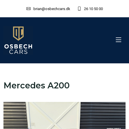
brian@osbechcars.dk
26 10 50 00
Mercedes A200