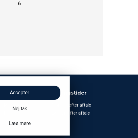
6
Accepter
ntor
Åbningstider
. Møllers Allé 9C
Man-fre efter aftale
Nej tak
1 Dragør
Lør-søn efter aftale
Læs mere