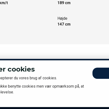
km/t
189 cm
Højde
147 cm
er cookies
Osbech Cars ApS
Showroom
Ko
cepterer du vores brug af cookies.
Tlf:
26 10 50 00
A.P. Møllers Allé 15
A.P
 vi ikke benytte cookies men vær opmærksom på, at
E-mail:
2791 Dragør
279
plevelse.
brian@osbechcars.dk
CVR: 45050912