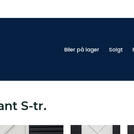
Biler på lager
Solgt
nt S-tr.