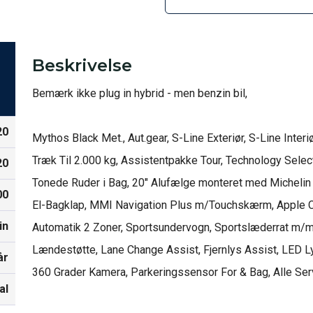
Beskrivelse
Bemærk ikke plug in hybrid - men benzin bil, 

20
Mythos Black Met., Aut.gear, S-Line Exteriør, S-Line Interi
Træk Til 2.000 kg, Assistentpakke Tour, Technology Selec
20
Tonede Ruder i Bag, 20" Alufælge monteret med Michelin Cr
00
El-Bagklap, MMI Navigation Plus m/Touchskærm, Apple Ca
in
Automatik 2 Zoner, Sportsundervogn, Sportslæderrat m/mu
Lændestøtte, Lane Change Assist, Fjernlys Assist, LED Lyg
år
360 Grader Kamera, Parkeringssensor For & Bag, Alle Serv
al