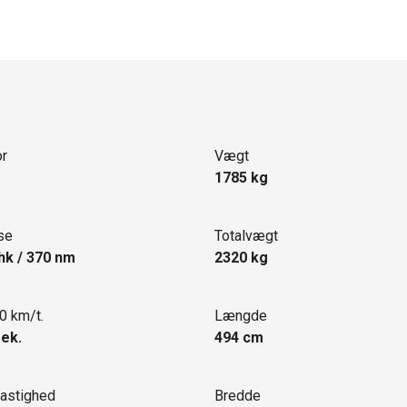
r
Vægt
1785 kg
se
Totalvægt
hk / 370 nm
2320 kg
0 km/t.
Længde
sek.
494 cm
astighed
Bredde