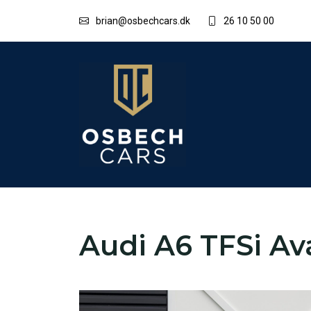
brian@osbechcars.dk
26 10 50 00
Audi A6 TFSi Ava