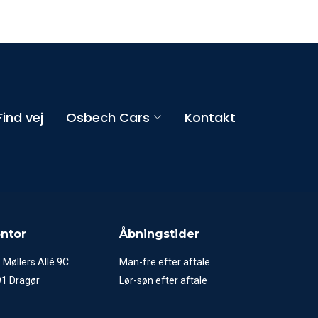
Find vej
Osbech Cars
Kontakt
ntor
Åbningstider
. Møllers Allé 9C
Man-fre efter aftale
1 Dragør
Lør-søn efter aftale