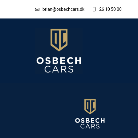
brian@osbechcars.dk
26 10 50 00