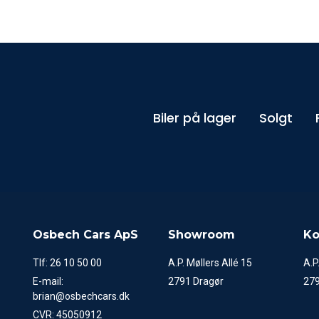
Biler på lager
Solgt
Osbech Cars ApS
Showroom
Ko
Tlf:
26 10 50 00
A.P. Møllers Allé 15
A.P
E-mail:
2791 Dragør
279
brian@osbechcars.dk
CVR: 45050912