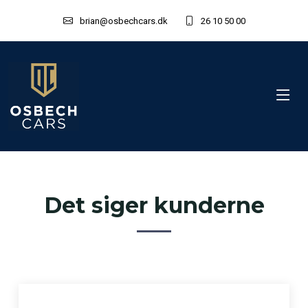
brian@osbechcars.dk
26 10 50 00
Det siger kunderne